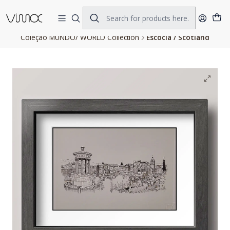
Home
FINE ART PRINTS
Coleção MUNDO/ WORLD Collection
Escócia / Scotland